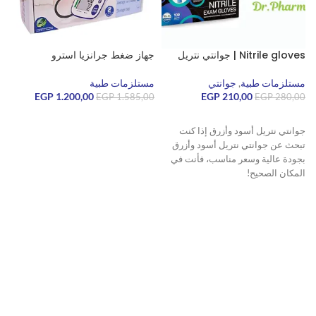
Nitrile gloves | جوانتي نتريل
جهاز ضغط جرانزيا استرو
ق
مستلزمات طبية
,
جوانتي
مستلزمات طبية
210,00
EGP
1.200,00
EGP
م
EGP
1.585,00
EGP
280,00
0
قراءة المزيد
قراءة المزيد
جوانتي نتريل أسود وأزرق إذا كنت
تبحث عن جوانتي نتريل أسود وأزرق
بجودة عالية وسعر مناسب، فأنت في
المكان الصحيح!