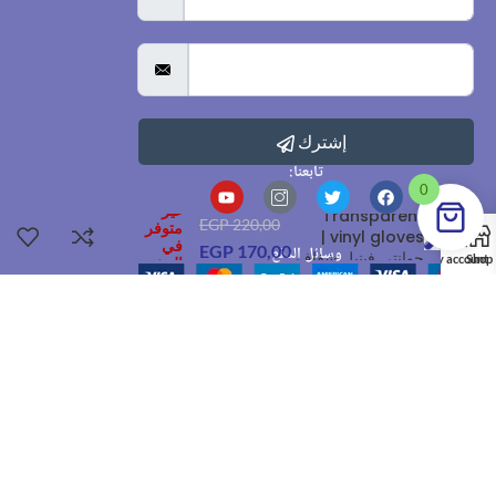
إشترك
تابعنا:
0
غير
Transparent
EGP
220,00
متوفر
vinyl gloves |
في
EGP
170,00
وسائل الدفع
جوانتي فينيل شفاف
My account
Shop
المخزون
القاهرة
01050088518
Sales@dr-pharma.online
الرئيسية
من نحن
تواصل معنا