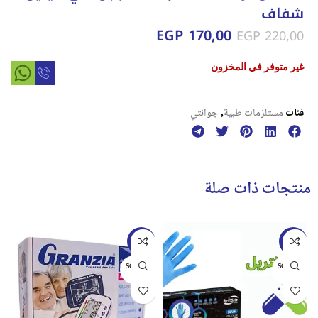
شفاف
EGP
170,00
EGP
220,00
غير متوفر في المخزون
فئات
مستلزمات طبية
,
جوانتي
منتجات ذات صلة
-24%
-25%
SOLD O
SOLD O
UT
UT