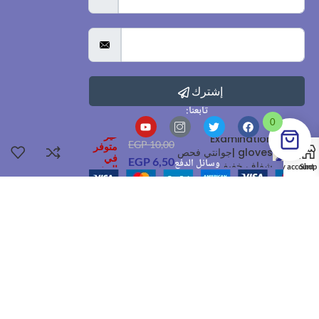
إشترك
تابعنا:
0
غير
Examination
EGP
10,00
متوفر
gloves |جوانتي فحص
في
EGP
6,50
وسائل الدفع
شفاف خفيف
My account
Shop
المخزون
القاهرة
01050088518
Sales@dr-pharma.online
الرئيسية
من نحن
تواصل معنا