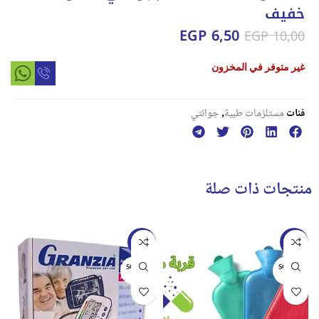
خفيف
EGP
6,50
EGP
10,00
غير متوفر في المخزون
فئات
مستلزمات طبية
,
جوانتي
منتجات ذات صلة
-24%
-42%
SOLD O
SOLD O
UT
UT