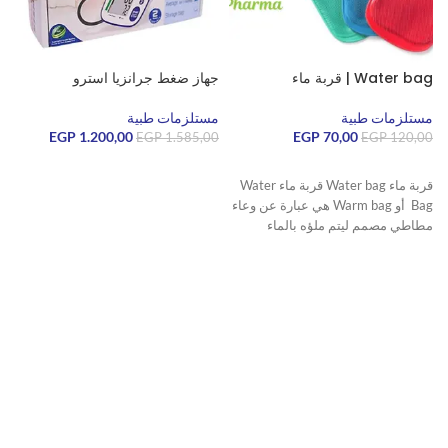
Water bag | قربة ماء
جهاز ضغط جرانزيا استرو
ق
مستلزمات طبية
مستلزمات طبية
70,00
EGP
1.200,00
EGP
م
EGP
1.585,00
EGP
120,00
0
قراءة المزيد
قراءة المزيد
قربة ماء Water bag قربة ماء Water
Bag أو Warm bag هي عبارة عن وعاء
مطاطي مصمم ليتم ملؤه بالماء