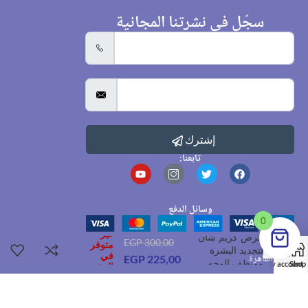
سجّل في نشرتنا المجانية
إشترك
تابعنا:
وسائل الدفع
0
غير
عرض كريم شان
EGP
300,00
متوفر
لتجديد البشرة
في
القاهرة
EGP
225,00
ومنظف الوجه
My account
Shop
المخزون
01050088518
Sales@dr-pharma.online