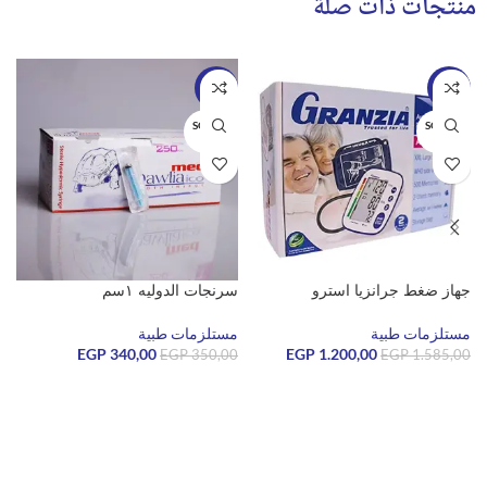
منتجات ذات صلة
-3%
-24%
SOLD O
SOLD O
UT
UT
جهاز ضغط جرانزيا استرو
سرنجات الدوليه ١سم
ش
مستلزمات طبية
مستلزمات طبية
م
EGP
340,00
EGP
1.200,00
0
EGP
350,00
EGP
1.585,00
قراءة المزيد
قراءة المزيد