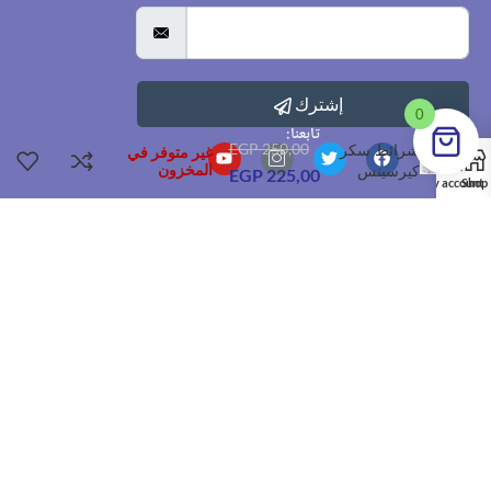
إشترك
0
تابعنا:
شرائط سكر
250,00
EGP
غير متوفر في
كيرسينس
المخزون
EGP
225,00
My account
Shop
وسائل الدفع
القاهرة
01050088518
Sales@dr-pharma.online
الرئيسية
من نحن
تواصل معنا
المتجر