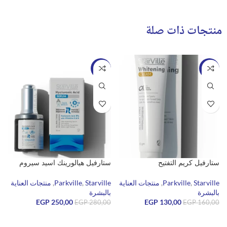
منتجات ذات صلة
-11%
-19%
ستارفيل كريم التفتيح
ستارفيل هيالورينك اسيد سيروم
غ
00
Starville
,
Parkville
,
منتجات العناية
Starville
,
Parkville
,
منتجات العناية
بالبشرة
بالبشرة
e
130,00
EGP
250,00
EGP
ب
EGP
280,00
EGP
160,00
0
إضافة إلى السلة
إضافة إلى السلة