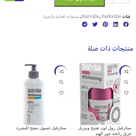
فئات
Parkville
,
Starville
,
منتجات العناية بالبشرة
منتجات ذات صلة
-17%
-13%
ستارفيل رول اون تفتيح ومزيل
ستارفيل غسول مفتح للبشرة
س
عرق رائحة جوز الهند