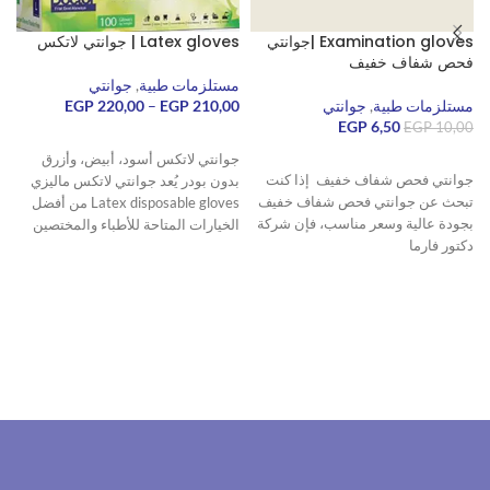
Examination gloves |جوانتي
Latex gloves | جوانتي لاتكس
ج
فحص شفاف خفيف
مستلزمات طبية
,
جوانتي
م
مستلزمات طبية
,
جوانتي
210,00
EGP
–
220,00
EGP
0
EGP
6,50
EGP
10,00
تحديد أحد الخيارات
قراءة المزيد
جوانتي لاتكس أسود، أبيض، وأزرق
جوانتي فحص شفاف خفيف إذا كنت
بدون بودر يُعد جوانتي لاتكس ماليزي
تبحث عن جوانتي فحص شفاف خفيف
Latex disposable gloves من أفضل
بجودة عالية وسعر مناسب، فإن شركة
الخيارات المتاحة للأطباء والمختصين
دكتور فارما