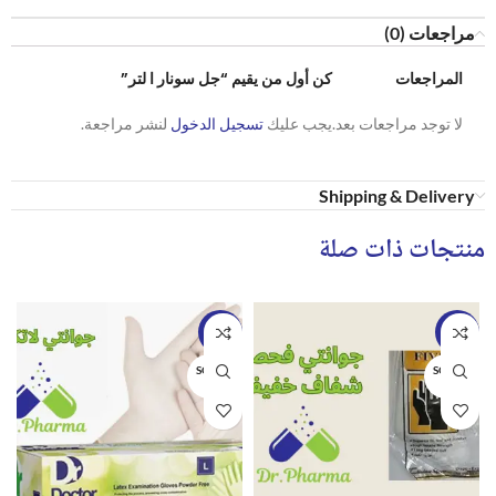
مراجعات (0)
المراجعات
كن أول من يقيم “جل سونار ا لتر”
لا توجد مراجعات بعد.
يجب عليك
تسجيل الدخول
لنشر مراجعة.
Shipping & Delivery
منتجات ذات صلة
-26%
-35%
SOLD O
SOLD O
UT
UT