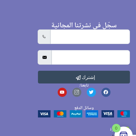
سجّل في نشرتنا المجانية
إشترك
تابعنا:
وسائل الدفع
0
القاهرة
جل