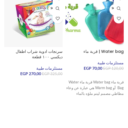
SOLD O
SOLD O
UT
UT
Water bag | قربة ماء
سرنجات ادوية شراب اطفال
ق
ديكسي ١٠٠ قطعة
مستلزمات طبية
م
70,00
EGP
مستلزمات طبية
0
EGP
120,00
EGP
270,00
EGP
325,00
قراءة المزيد
قربة ماء Water bag قربة ماء Water
قراءة المزيد
Bag أو Warm bag هي عبارة عن وعاء
مطاطي مصمم ليتم ملؤه بالماء