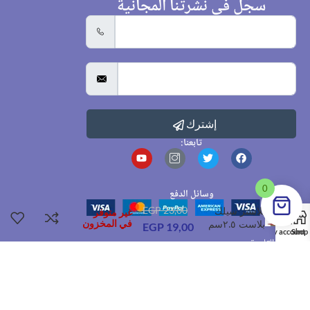
سجّل في نشرتنا المجانية
إشترك
تابعنا:
0
وسائل الدفع
بلاستر سيلك
23,00
EGP
غير متوفر
بلاست ٢.٥سم
في المخزون
EGP
19,00
My account
Shop
القاهرة
01050088518
Sales@dr-pharma.online
الرئيسية