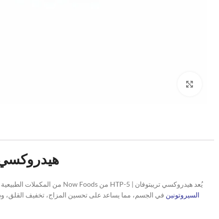
Click to enlarge
هيدروكسي تريبتوفان 
يُعد هيدروكسي تريبتوفان | 5-HTP من Now Foods من المكملات الطبيعية المهمة لدعم الصحة النفسية وجودة النوم، ويعرف أيضًا باسم 5-هيدروكسي تريبتوفان الأصلي. صُمم هذا المنتج خصيصًا لتعزيز مستويات
السيروتونين
في الجسم، مما يساعد على تحسين المزاج، تخفيف القلق، ودعم