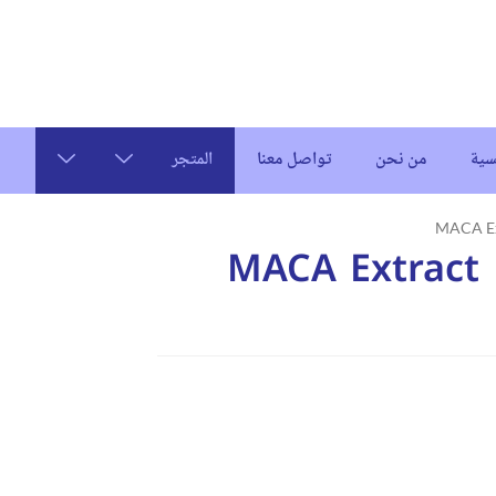
سية
من نحن
تواصل معنا
المتجر
M