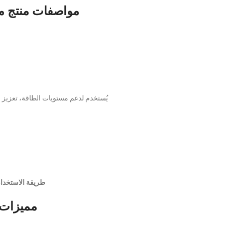
مواصفات منتج مستخلص الماكا |
يُستخدم لدعم مستويات الطاقة، تعزيز 
طريقة الاستخدام
مميزات MACA Extract من tan’s Pride