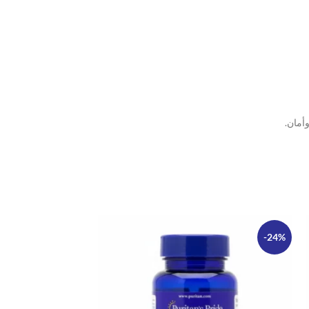
أمان.
-24%