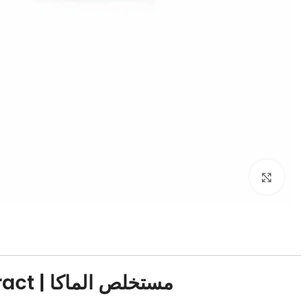
Click to enlarge
مستخلص الماكا | MACA Extract من Puritan’s Pride من دكتور فارما