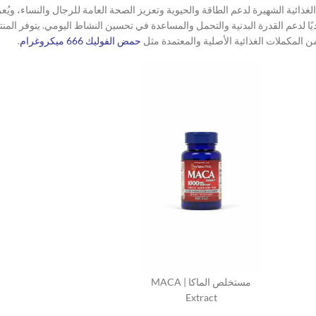
| MACA Extract من Puritan’s Pride من المكملات الغذائية الشهيرة لدعم الطاقة والحيوية وتعزيز الصحة العامة ل
يديًا لدعم القدرة البدنية والتحمل والمساعدة في تحسين النشاط اليومي. يتوفر ال
 المكملات الغذائية الأصلية والمعتمدة مثل
حمض الفوليك 666 ميكروغرام
.
مستخلص الماكا | MACA
Extract