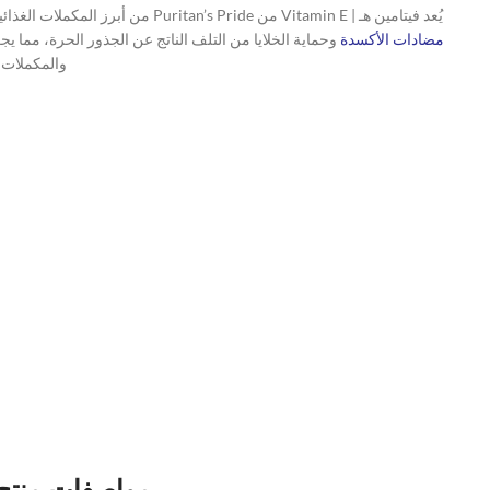
يُعد فيتامين هـ | Vitamin E من Puritan’s Pride من أبرز المكملات الغذائية لدعم صحة الجسم والبشرة والشعر، ويُعرف أيضًا باسم فيتامين هـ الطبيعي بجرعة عالية 1000. صُمم هذا المنتج خصيصًا لتعزيز قوة
مضادات الأكسدة
وحماية الخلايا من التلف الناتج عن الجذور الحرة، مما
والمكملات 
مواصفات منتج فيتامين هـ | n E