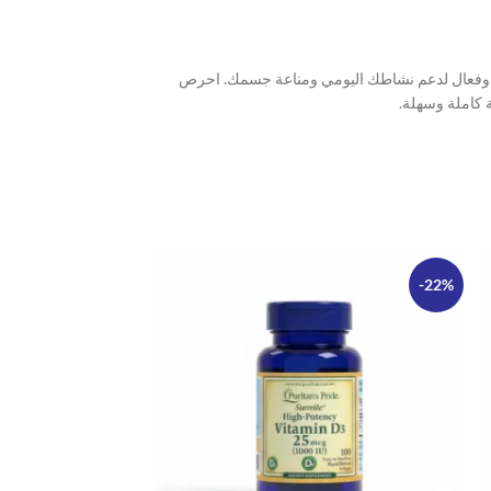
لخلايا والقلب. هذا المكمل آمن وفعال لدعم نشاطك اليومي ومناعة جسمك. احرص
-22%