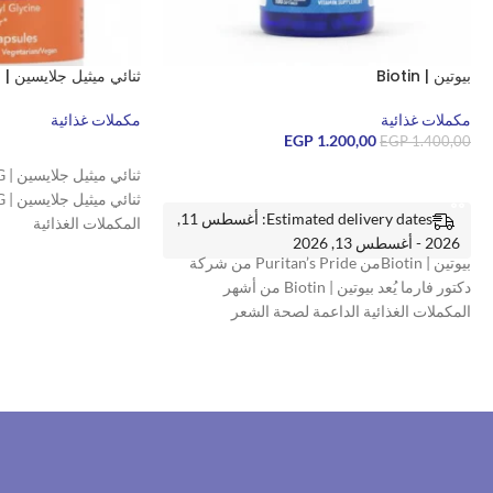
بيوتين | Biotin
ثنائي ميثيل جلايسين | DMG
مكملات غذائية
مكملات غذائية
EGP
1.200,00
EGP
1.400,00
قراءة المزيد
إضافة إلى السلة
Estimated delivery dates: أغسطس 11,
المكملات الغذائية
2026 - أغسطس 13, 2026
بيوتين | Biotinمن Puritan’s Pride من شركة
دكتور فارما يُعد بيوتين | Biotin من أشهر
المكملات الغذائية الداعمة لصحة الشعر