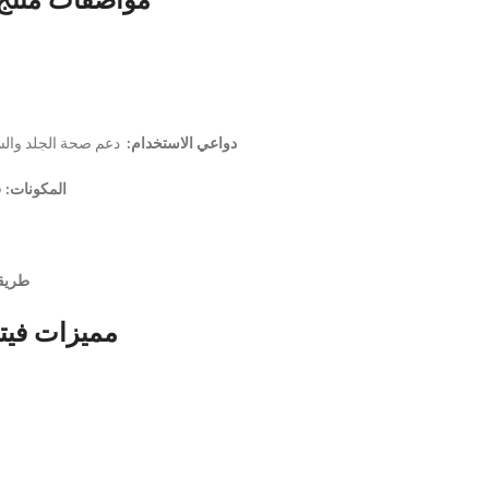
دواعي الاستخدام:
دعم صحة الجلد والشع
المكونات:
فيت
طريقة
مميزات فيتامين هـ | tamin E