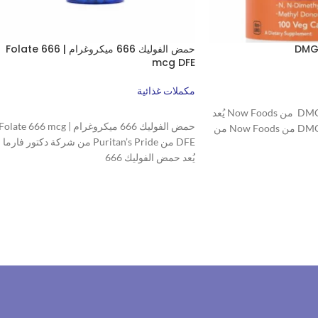
حمض الفوليك 666 ميكروغرام | Folate 666
mcg DFE
مكملات غذائية
ثنائي ميثيل جلايسين | DMG من Now Foods يُعد
قراءة المزيد
حمض الفوليك 666 ميكروغرام | Folate 666 mcg
ثنائي ميثيل جلايسين | DMG من Now Foods من
DFE من Puritan’s Pride من شركة دكتور فارما
يُعد حمض الفوليك 666