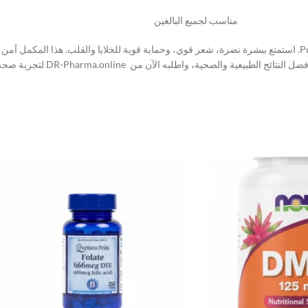
مناسب لجميع البالغين
ابدأ رحلتك نحو صحة أفضل مع فيتامين هـ Vitamin E | من Puritan’s Pride. استمتع ببشرة نضرة، شعر قوي، وحماية قوية ل
 والصحية، واطلبه الآن من DR-Pharma.online لتجربة صحة كاملة وسهلة.