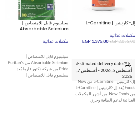
إل-كارنيتين | L-Carnitine
سيلينيوم قابل للامتصاص |
m
Absorbable Selenium
3
مكملات غذائية
1.375,00
EGP
مكملات غذائية
EGP
2.055,00
م
إضافة إلى السلة
قراءة المزيد
سيلينيوم قابل للامتصاص |
Absorbable Selenium من Puritan’s
Estimated delivery dates:
3
Pride من شركة دكتور فارما يُعد
أغسطس 5, 2026 - أغسطس 7,
سيلينيوم قابل للامتصاص |
2026
إل-كارنيتين | L-Carnitine من Now
Absorbable Selenium
m
Foods يُعد إل-كارنيتين | L-Carnitine
من Now Foods من أشهر المكملات
الغذائية لدعم الطاقة وحرق