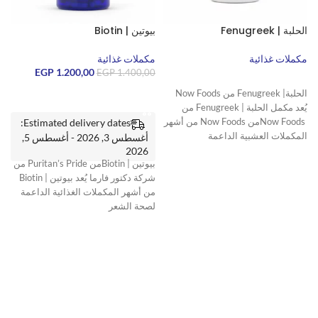
الحلبة | Fenugreek
بيوتين | Biotin
E
مكملات غذائية
مكملات غذائية
1.200,00
EGP
م
EGP
1.400,00
قراءة المزيد
الحلبة| Fenugreek من Now Foods
إضافة إلى السلة
يُعد مكمل الحلبة | Fenugreek من
Now Foodsمن Now Foods من أشهر
Estimated delivery dates:
المكملات العشبية الداعمة
أغسطس 3, 2026 - أغسطس 5,
ال
2026
بيوتين | Biotinمن Puritan’s Pride من
شركة دكتور فارما يُعد بيوتين | Biotin
من أشهر المكملات الغذائية الداعمة
لصحة الشعر