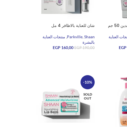
5 جم
شان للعناية بالاظافر 4 مل
جات العناية
Shaan
,
Parkville
,
منتجات العناية
بالبشرة
EGP
160,00
EGP
EGP
190,00
قراءة المزيد
-10%
SOLD
OUT