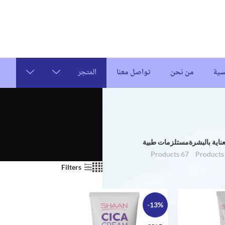
سية
من نحن
تواصل معنا
المتجر
عناية بالبشرة
مستلزمات طبية
67 Products
Filters
24
18
12
9
Show
-13%