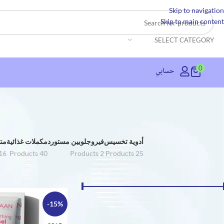
Skip to navigation
Skip to main content
SELECT CATEGORY
0
حسابي
أدوية تخسيس
فيروجلوبين مستورد
مكملات غذائية
منت
roducts
40 Products
2 Products
25 Products
فلتر حسب السعر
الرئيسية
منتجات العناية 
-15%
السعر:
EGP 260
—
EGP 90
تصفية