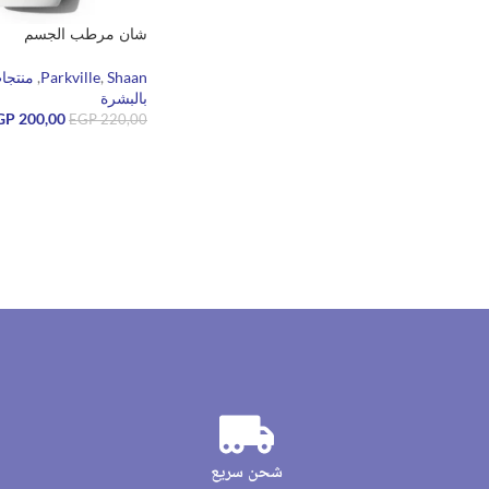
شان مرطب الجسم
Shaan
,
Parkville
,
منتجات
بالبشرة
GP
200,00
EGP
220,00
قراءة المزيد
شحن سريع