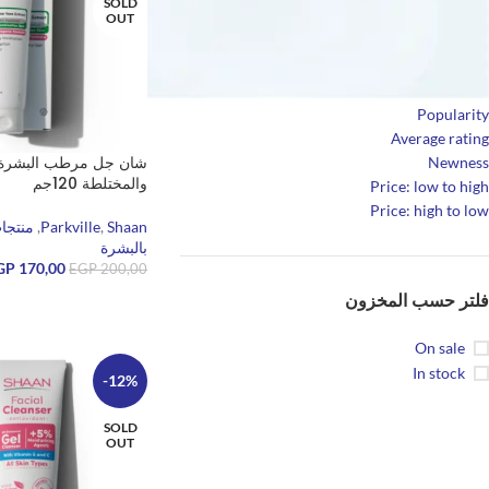
SOLD
OUT
فرز حسب
Popularity
Average rating
شان جل مرطب البشرة ا
Newness
والمختلطة 120جم
Price: low to high
Price: high to low
Shaan
,
Parkville
,
منتجات
بالبشرة
GP
170,00
EGP
200,00
فلتر حسب المخزون
قراءة المزيد
On sale
In stock
-12%
SOLD
OUT