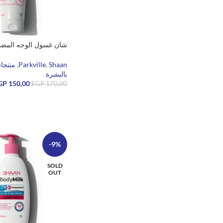
شان غسول ​​الوجه المضا
Shaan
,
Parkville
,
منتجات
بالبشرة
GP
150,00
EGP
170,00
قراءة المزيد
-9%
SOLD
OUT