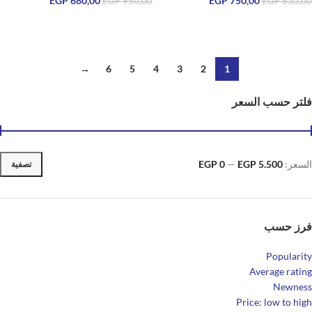
EGP
680,00
EGP
750,00
EGP
950,00
EGP
830,00
قراءة المزيد
قراءة المزيد
→
6
5
4
3
2
1
فلتر حسب السعر
السعر:
EGP 5.500
—
EGP 0
تصفية
فرز حسب
Popularity
Average rating
Newness
Price: low to high