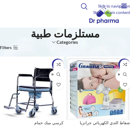
Skip to navigation
Skip to main content
مستلزمات طبية
Categories
الرئيسية
مستلزمات طبية
Filters
-18%
-4%
SOLD O
SOLD O
UT
UT
شفاط الثدي الكهربائي جرانزيا
كرسي ميك حمام